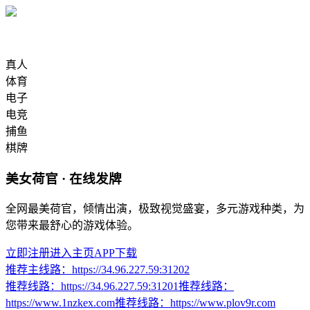
真人
体育
电子
电竞
捕鱼
棋牌
美女荷官 · 在线发牌
全网最美荷官，倾情出演，极致视觉盛宴，多元游戏种类，为
您带来最舒心的游戏体验。
立即注册
进入主页
APP下载
推荐主线路：
https://34.96.227.59:31202
推荐线路：
https://34.96.227.59:31201
推荐线路：
https://www.1nzkex.com
推荐线路：
https://www.plov9r.com