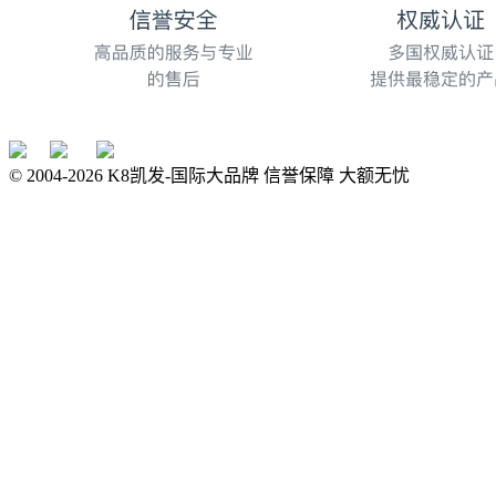
© 2004-
2026
K8凯发-国际大品牌 信誉保障 大额无忧