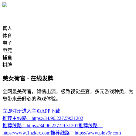
真人
体育
电子
电竞
捕鱼
棋牌
美女荷官 · 在线发牌
全网最美荷官，倾情出演，极致视觉盛宴，多元游戏种类，为
您带来最舒心的游戏体验。
立即注册
进入主页
APP下载
推荐主线路：
https://34.96.227.59:31202
推荐线路：
https://34.96.227.59:31201
推荐线路：
https://www.1nzkex.com
推荐线路：
https://www.plov9r.com