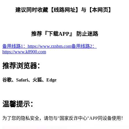
建议同时收藏【线路网址】与【本网页】
推荐『下载APP』 防止迷路
备用线路
1
：
https://www.rznbm.com
备用线路
2
：
https://www.k8900.com
推荐浏览器：
谷歌、Safari、火狐、Edge
温馨提示：
为了您的隐私安全，请勿与"国家反诈中心"APP同设备使用！