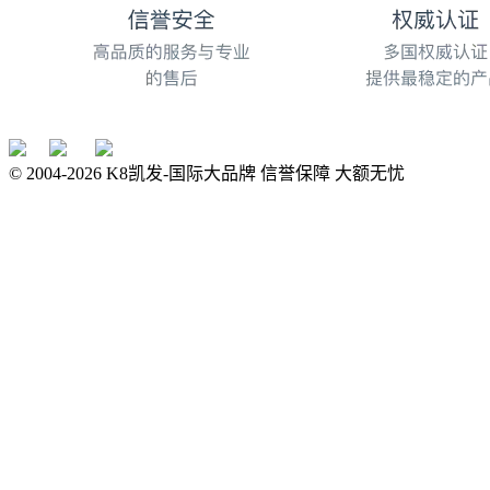
© 2004-
2026
K8凯发-国际大品牌 信誉保障 大额无忧