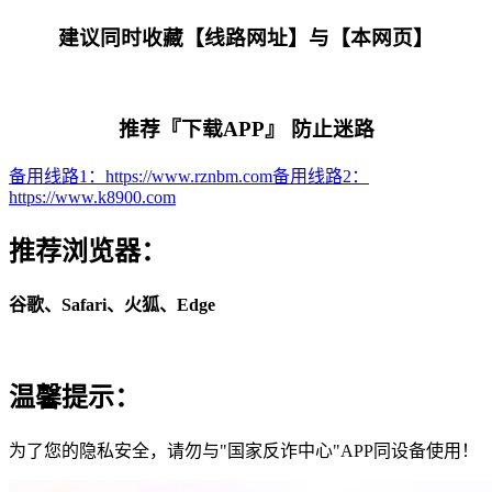
建议同时收藏【线路网址】与【本网页】
推荐『下载APP』 防止迷路
备用线路
1
：
https://www.rznbm.com
备用线路
2
：
https://www.k8900.com
推荐浏览器：
谷歌、Safari、火狐、Edge
温馨提示：
为了您的隐私安全，请勿与"国家反诈中心"APP同设备使用！