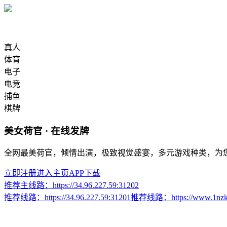
真人
体育
电子
电竞
捕鱼
棋牌
美女荷官 · 在线发牌
全网最美荷官，倾情出演，极致视觉盛宴，多元游戏种类，为
立即注册
进入主页
APP下载
推荐主线路：
https://34.96.227.59:31202
推荐线路：
https://34.96.227.59:31201
推荐线路：
https://www.1nz