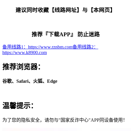
建议同时收藏【线路网址】与【本网页】
推荐『下载APP』 防止迷路
备用线路
1
：
https://www.rznbm.com
备用线路
2
：
https://www.k8900.com
推荐浏览器：
谷歌、Safari、火狐、Edge
温馨提示：
为了您的隐私安全，请勿与"国家反诈中心"APP同设备使用！