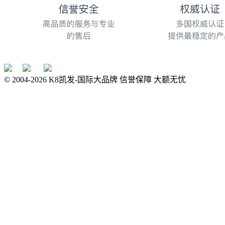
© 2004-
2026
K8凯发-国际大品牌 信誉保障 大额无忧