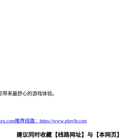
您带来最舒心的游戏体验。
kex.com
推荐线路：
https://www.plov9r.com
建议同时收藏【线路网址】与【本网页】