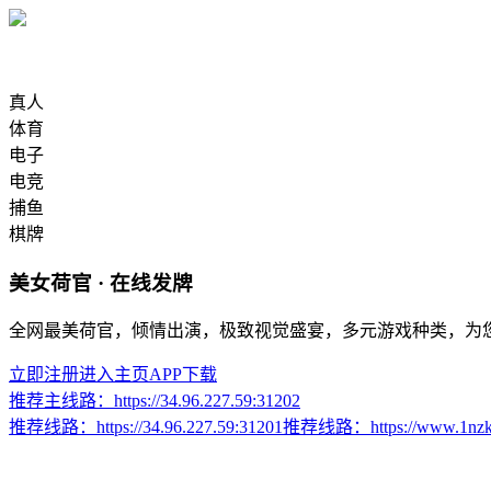
真人
体育
电子
电竞
捕鱼
棋牌
美女荷官 · 在线发牌
全网最美荷官，倾情出演，极致视觉盛宴，多元游戏种类，为
立即注册
进入主页
APP下载
推荐主线路：
https://34.96.227.59:31202
推荐线路：
https://34.96.227.59:31201
推荐线路：
https://www.1nz