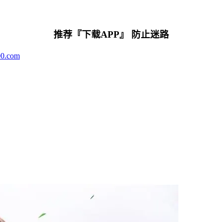
推荐『下载APP』 防止迷路
00.com