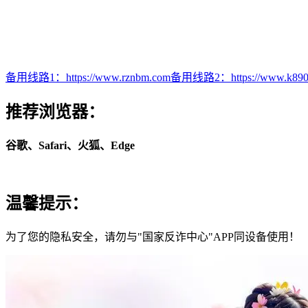
备用线路
1
：
https://www.rznbm.com
备用线路
2
：
https://www.k89
推荐浏览器：
谷歌、Safari、火狐、Edge
温馨提示：
为了您的隐私安全，请勿与"国家反诈中心"APP同设备使用！